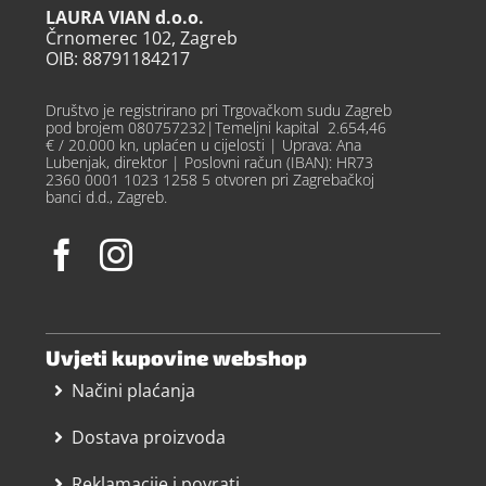
LAURA VIAN d.o.o.
Črnomerec 102, Zagreb
OIB: 88791184217
Društvo je registrirano pri Trgovačkom sudu Zagreb
pod brojem 080757232|Temeljni kapital 2.654,46
€ / 20.000 kn, uplaćen u cijelosti | Uprava: Ana
Lubenjak, direktor | Poslovni račun (IBAN): HR73
2360 0001 1023 1258 5 otvoren pri Zagrebačkoj
banci d.d., Zagreb.
Uvjeti kupovine webshop
Načini plaćanja
Dostava proizvoda
Reklamacije i povrati