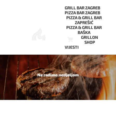
Skip
to
GRILL BAR ZAGREB
content
PIZZA BAR ZAGREB
PIZZA & GRILL BAR
ZAPREŠIĆ
PIZZA & GRILL BAR
BAŠKA
GRILLON
SHOP
VIJESTI
Ne radimo nedjeljom
0