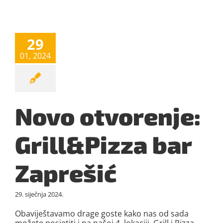
29
01, 2024
Novo otvorenje:
Grill&Pizza bar
Zaprešić
29. siječnja 2024.
Obaviještavamo drage goste kako nas od sada