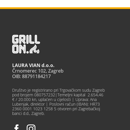
LAURA VIAN d.o.o.
Črnomerec 102, Zagreb
OIB: 88791184217
Društvo je registrirano pri Trgovačkom sudu Zagreb
pod brojem 080757232|Temeljni kapital 2.654,46
€ / 20.000 kn, uplaćen u cijelosti | Uprava: Ana
Lubenjak, direktor | Poslovni račun (IBAN): HR73
2360 0001 1023 1258 5 otvoren pri Zagrebačkoj
banci d.d., Zagreb.