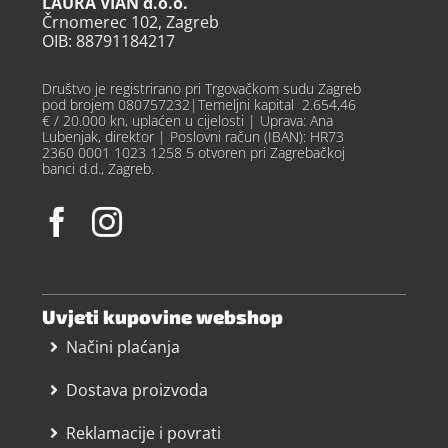
LAURA VIAN d.o.o.
Črnomerec 102, Zagreb
OIB: 88791184217
Društvo je registrirano pri Trgovačkom sudu Zagreb
pod brojem 080757232|Temeljni kapital 2.654,46
€ / 20.000 kn, uplaćen u cijelosti | Uprava: Ana
Lubenjak, direktor | Poslovni račun (IBAN): HR73
2360 0001 1023 1258 5 otvoren pri Zagrebačkoj
banci d.d., Zagreb.
Uvjeti kupovine webshop
Načini plaćanja
Dostava proizvoda
Reklamacije i povrati